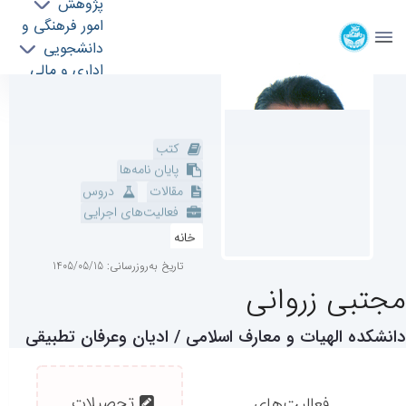
پژوهش
دانشکده الهیات و معارف اسلامی
کتب
امور فرهنگی و دانشجویی
دانشگاه تهران
پایان نامه‌ها
مقالات
دروس
اعضا هیئت علمی - دانشکده الهیات و معارف
اداری و مالی
فعالیت‌های اجرایی
بین الملل
اسلامی ftis
بنیاد حامیان الهیات
خانه
دکتری
استاد
تاریخ به‌روزرسانی: 1405/05/15
مجتبی زروانی
دانشکده الهیات و معارف اسلامی / ادیان‌ وعرفان‌ تطبیقی